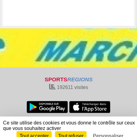
SPORTS
REGIONS
192611
visites
Charte cookies
Gestion des cookies
Ce site utilise des cookies et vous donne le contrôle sur ceux
Informations légales
Signaler un contenu inapproprié
que vous souhaitez activer
Tout accepter
Tout refuser
Personnaliser
Envie de participer ?
Connexion