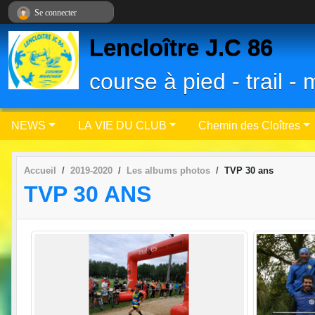
Panneau de gestion des cookies
Se connecter
Lencloître J.C 86
course à pied - trail 
NEWS
LA VIE DU CLUB
Chemin des Cloîtres
Accueil
2019-2020
Les albums photos
TVP 30 ans
TVP 30 ANS