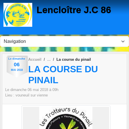
Panneau de gestion des cookies
Lencloître J.C 86
Le
dimanche
Accueil
La course du pinail
06
LA COURSE DU
MAI
2018
PINAIL
Le
dimanche
06
mai
2018
à 09h
Lieu :
vouneuil sur vienne