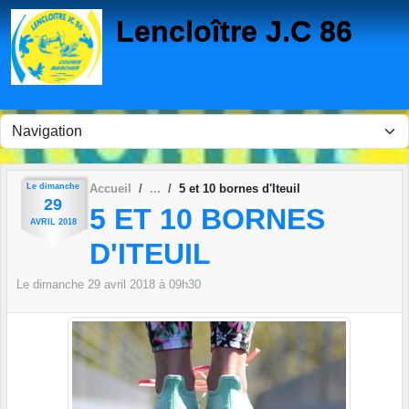
Panneau de gestion des cookies
Lencloître J.C 86
Le
dimanche
Accueil
5 et 10 bornes d'Iteuil
29
5 ET 10 BORNES
AVRIL
2018
D'ITEUIL
Le
dimanche
29
avril
2018
à 09h30