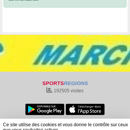
SPORTS
REGIONS
192505
visites
Charte cookies
Gestion des cookies
Ce site utilise des cookies et vous donne le contrôle sur ceux
Informations légales
Signaler un contenu inapproprié
que vous souhaitez activer