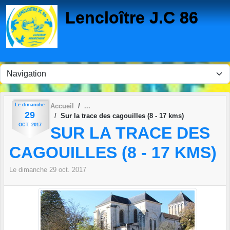
Panneau de gestion des cookies
Lencloître J.C 86
Le
dimanche
Accueil
29
Sur la trace des cagouilles (8 - 17 kms)
OCT.
2017
SUR LA TRACE DES
CAGOUILLES (8 - 17 KMS)
Le
dimanche
29
oct.
2017