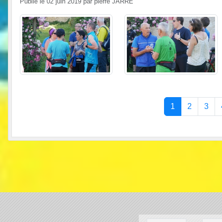
Publié le
02 juin 2019
par
pierre JARRE
1
2
3