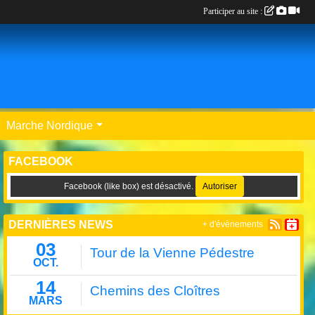
Participer au site :
Marche Nordique
FACEBOOK
Facebook (like box) est désactivé.
Autoriser
DERNIÈRES NEWS
+ d'évènements
03
Tour de la Vienne Pédestre
OCT.
14
Chemins des Cloîtres
MARS