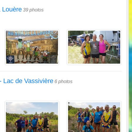
a Louère
39 photos
- Lac de Vassivière
6 photos