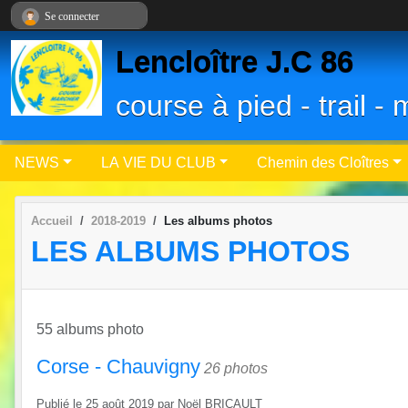
Panneau de gestion des cookies
Se connecter
Lencloître J.C 86
course à pied - trail 
NEWS
LA VIE DU CLUB
Chemin des Cloîtres
Accueil
2018-2019
Les albums photos
LES ALBUMS PHOTOS
55 albums photo
Corse - Chauvigny
26 photos
Publié le
25 août 2019
par
Noël BRICAULT