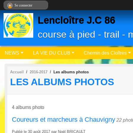
Panneau de gestion des cookies
Se connecter
Lencloître J.C 86
course à pied - trail 
NEWS
LA VIE DU CLUB
Chemin des Cloîtres
Accueil
2016-2017
Les albums photos
LES ALBUMS PHOTOS
4 albums photo
Coureurs et marcheurs à Chauvigny
22 phot
Publié le
30 août 2017
par
Noël BRICAULT