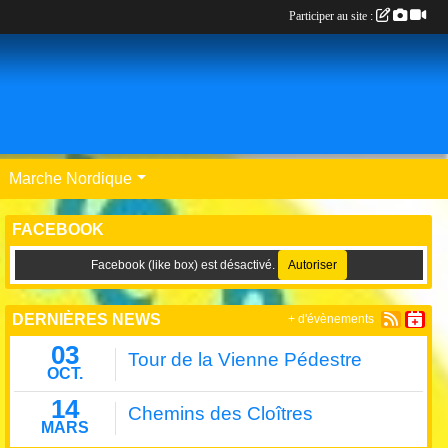
Participer au site :
Marche Nordique
FACEBOOK
Facebook (like box) est désactivé.
Autoriser
DERNIÈRES NEWS
+ d'évènements
03
Tour de la Vienne Pédestre
OCT.
14
Chemins des Cloîtres
MARS