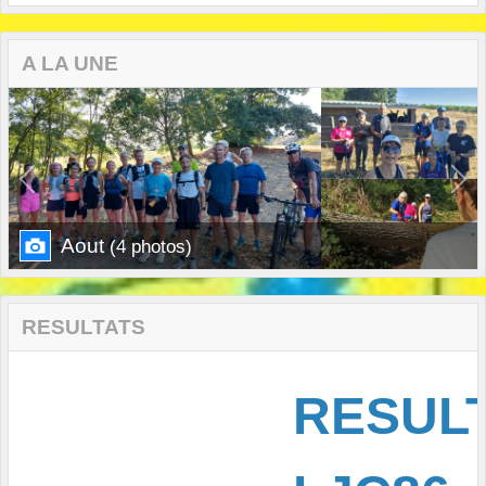
A LA UNE
Previous
Next
Aout
(4 photos)
RESULTATS
RESULT