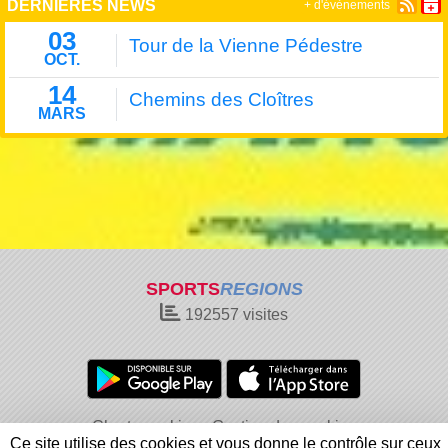
DERNIÈRES NEWS
+ d'évènements
03
Tour de la Vienne Pédestre
OCT.
14
Chemins des Cloîtres
MARS
SPORTS
REGIONS
192557
visites
Charte cookies
Gestion des cookies
Ce site utilise des cookies et vous donne le contrôle sur ceux
Informations légales
Signaler un contenu inapproprié