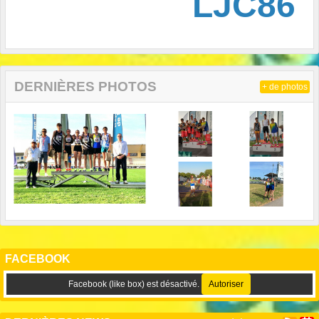
LJC86
DERNIÈRES PHOTOS
+ de photos
FACEBOOK
Facebook (like box) est désactivé.
Autoriser